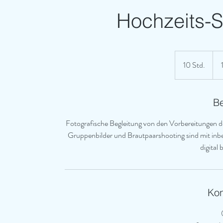
Hochzeits-S
1.5
Eur
10 Std.
1
0
S
t
B
d
Fotografische Begleitung von den Vorbereitungen d
.
Gruppenbilder und Brautpaarshooting sind mit inb
digital 
Kon