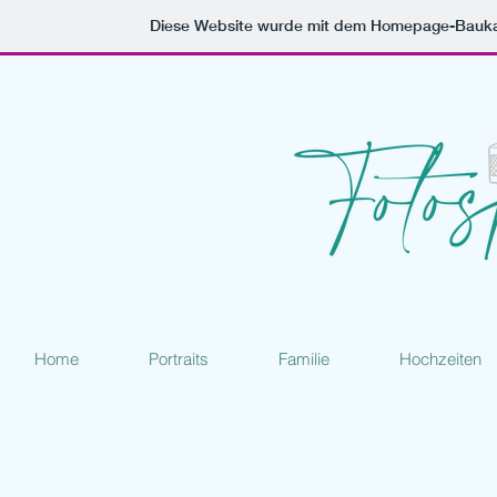
Diese Website wurde mit dem Homepage-Bauk
www. fotospektale.de Fotospektakel - Jeannette Eglin - Fotos aus Leidenschaft
Fotos aus Leidenschaft, -
Schwangerschaftsfotos
Fotoshooting in Dresden/Pirna und Umgebung
Babyfotografie
Hochzeitsfotografie
Home
Portraits
Familie
Hochzeiten